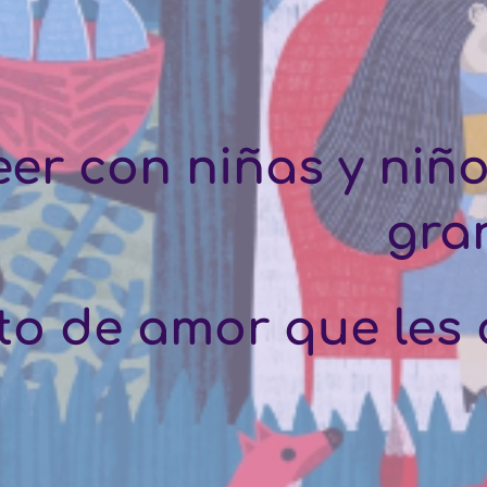
er con niñas y niño
gran
to de amor que les 